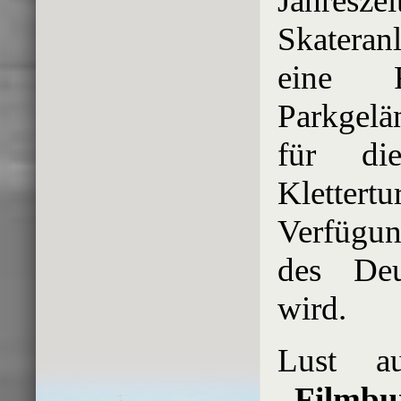
Jahreszei
Skateran
eine F
Parkgelän
für die
Kletter
Verfügun
des Deu
wird.
Lust 
„Filmbu