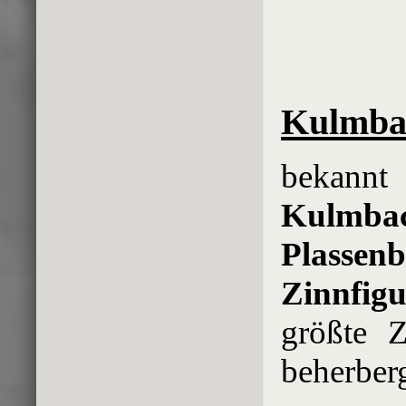
Kulmba
bekannt
Kulmbac
Plassen
Zinnfig
größte 
beherberg