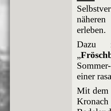
Selbstv
nähere
erleben.
Dazu z
„
Frösc
Sommer-
einer ras
Mit de
Krona