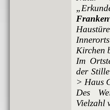
„Erkund
Franken
Haustüre
Inneror
Kirchen 
Im Ortst
der Stil
> Haus G
Des Wei
Vielzahl